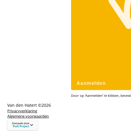
Aanmelden
Door op ‘Aanmelden’ te klikken, bevesti
Van den Hatert ©
2026
Privacyverklaring
Algemene voorwaarden
puikproject.nl
Gemaakt door
hallo@puikproject.nl
Puik Project
06 - 23 72 72 41