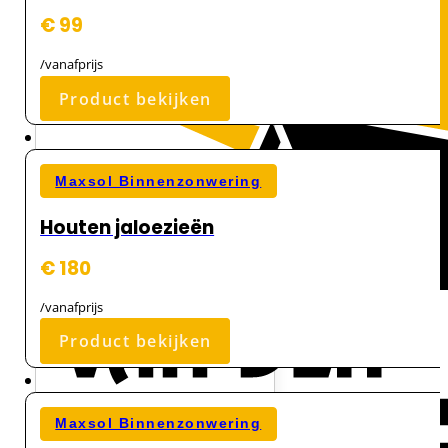
€ 99
/vanafprijs
Product bekijken
Maxsol Binnenzonwering
Houten jaloezieën
€ 180
/vanafprijs
Product bekijken
Maxsol Binnenzonwering