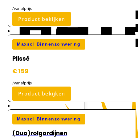
/vanafprijs
Product bekijken
Maxsol Binnenzonwering
Plissé
€ 159
/vanafprijs
Product bekijken
Maxsol Binnenzonwering
(Duo)rolgordijnen