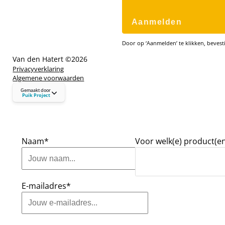
Aanmelden
Door op ‘Aanmelden’ te klikken, bevesti
Van den Hatert ©
2026
Privacyverklaring
Algemene voorwaarden
puikproject.nl
Gemaakt door
hallo@puikproject.nl
Puik Project
06 - 23 72 72 41
Naam*
Voor welk(e) product(en
E-mailadres*