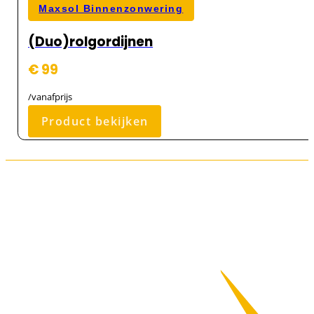
Maxsol Binnenzonwering
(Duo)rolgordijnen
€ 99
/vanafprijs
Product bekijken