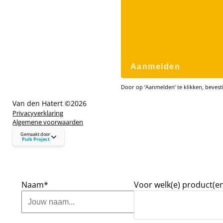
Aanmelden
Door op ‘Aanmelden’ te klikken, bevesti
Van den Hatert ©
2026
Privacyverklaring
Algemene voorwaarden
puikproject.nl
Gemaakt door
hallo@puikproject.nl
Puik Project
06 - 23 72 72 41
Naam*
Voor welk(e) product(en