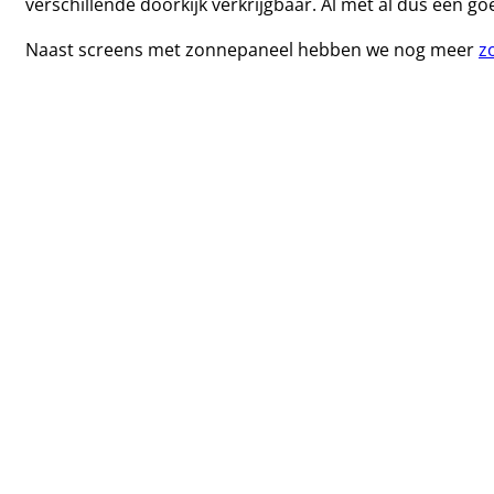
verschillende doorkijk verkrijgbaar. Al met al dus een g
Naast screens met zonnepaneel hebben we nog meer
z