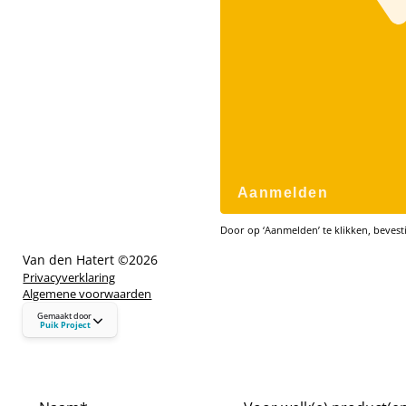
Aanmelden
Door op ‘Aanmelden’ te klikken, bevesti
Van den Hatert ©
2026
Privacyverklaring
Algemene voorwaarden
puikproject.nl
Gemaakt door
hallo@puikproject.nl
Puik Project
06 - 23 72 72 41