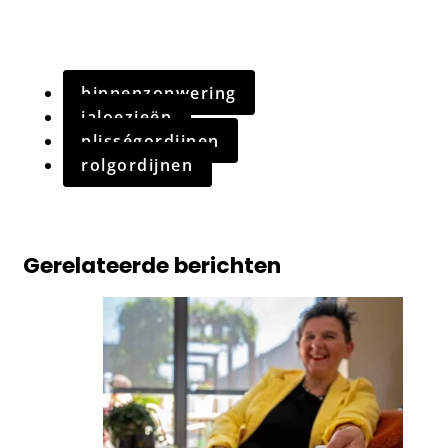
binnenzonwering
jaloezieën
plisségordijnen
rolgordijnen
Gerelateerde berichten