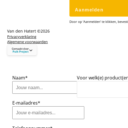
Aanmelden
Door op ‘Aanmelden’ te klikken, bevesti
Van den Hatert ©
2026
Privacyverklaring
Algemene voorwaarden
puikproject.nl
Gemaakt door
hallo@puikproject.nl
Puik Project
06 - 23 72 72 41
Naam*
Voor welk(e) product(en
E-mailadres*